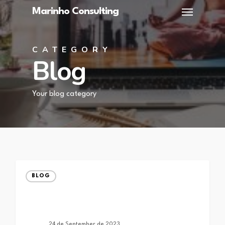
Menu
Skip
Marinho Consulting
to
main
CATEGORY
content
Blog
Your blog category
BLOG
24 de September de 2023