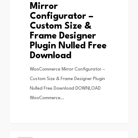
Mirror
Configurator –
Custom Size &
Frame Designer
Plugin Nulled Free
Download
WooCommerce Mirror Configurator –
Custom Size & Frame Designer Plugin
Nulled Free Download DOWNLOAD
WooCommerce…